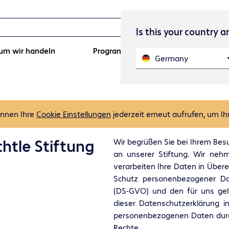
Is this your country 
um wir handeln
Programme und Projekte
P
Germany
önnen Ihre
Cookie Einstellungen
jederzeit erneut aufrufen, um Ih
htle Stiftung
Wir begrüßen Sie bei Ihrem Bes
an unserer Stiftung. Wir nehm
verarbeiten Ihre Daten in Übe
Schutz personenbezogener Da
(DS-GVO) und den für uns gelt
dieser Datenschutzerklärung i
personenbezogenen Daten durc
Rechte.