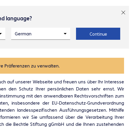
and language?
resse und Partner
Karriere
Kontakt
German
Continue
re Präferenzen zu verwalten.
uch auf unserer Webseite und freuen uns über Ihr Interesse
en den Schutz Ihrer persönlichen Daten sehr ernst. Wir
reinstimmung mit den anwendbaren Rechtsvorschriften zum
ten, insbesondere der EU-Datenschutz-Grundverordnung
enden landesspezifischen Ausführungsgesetzen. Mithilfe
nformieren wir Sie umfassend über die Verarbeitung Ihrer
h die Bechtle Stiftung gGmbH und die Ihnen zustehenden