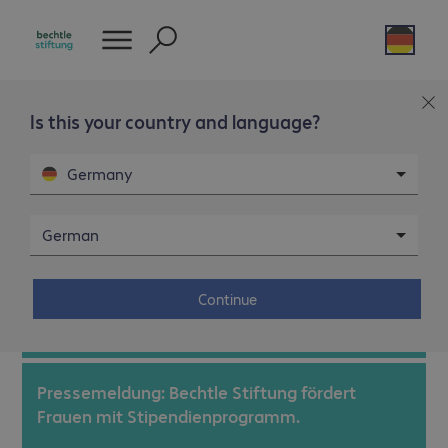
Pressemitteilungen
Is this your country and language?
Pressemeldung: Bechtle gründet
Germany
gemeinnützige Stiftung.
Initiale Kommunikation zur Gründung der Bechtle
German
Stiftung
Continue
Mehr erfahren
Pressemeldung: Bechtle Stiftung fördert
Frauen mit Stipendienprogramm.